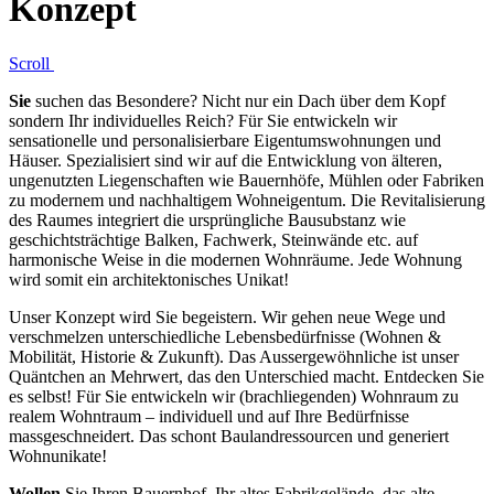
Konzept
Scroll
Sie
suchen das Besondere? Nicht nur ein Dach über dem Kopf
sondern Ihr individuelles Reich? Für Sie entwickeln wir
sensationelle und personalisierbare Eigentumswohnungen und
Häuser. Spezialisiert sind wir auf die Entwicklung von älteren,
ungenutzten Liegenschaften wie Bauernhöfe, Mühlen oder Fabriken
zu modernem und nachhaltigem Wohneigentum. Die Revitalisierung
des Raumes integriert die ursprüngliche Bausubstanz wie
geschichtsträchtige Balken, Fachwerk, Steinwände etc. auf
harmonische Weise in die modernen Wohnräume. Jede Wohnung
wird somit ein architektonisches Unikat!
Unser Konzept wird Sie begeistern. Wir gehen neue Wege und
verschmelzen unterschiedliche Lebensbedürfnisse (Wohnen &
Mobilität, Historie & Zukunft). Das Aussergewöhnliche ist unser
Quäntchen an Mehrwert, das den Unterschied macht. Entdecken Sie
es selbst! Für Sie entwickeln wir (brachliegenden) Wohnraum zu
realem Wohntraum – individuell und auf Ihre Bedürfnisse
massgeschneidert. Das schont Baulandressourcen und generiert
Wohnunikate!
Wollen
Sie Ihren Bauernhof, Ihr altes Fabrikgelände, das alte