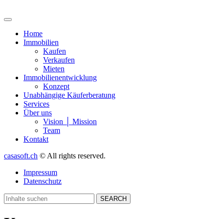
Home
Immobilien
Kaufen
Verkaufen
Mieten
Immobilienentwicklung
Konzept
Unabhängige Käuferberatung
Services
Über uns
Vision │ Mission
Team
Kontakt
casasoft.ch
© All rights reserved.
Impressum
Datenschutz